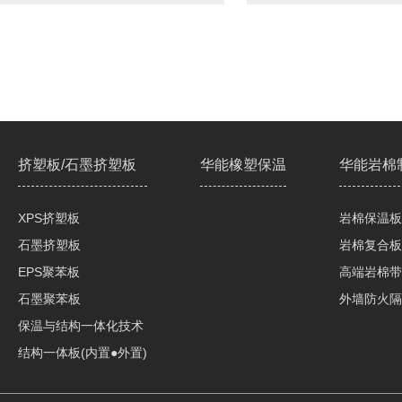
挤塑板/石墨挤塑板
华能橡塑保温
华能岩棉
XPS挤塑板
岩棉保温板
石墨挤塑板
岩棉复合板
EPS聚苯板
高端岩棉带
石墨聚苯板
外墙防火隔
保温与结构一体化技术
结构一体板(内置●外置)