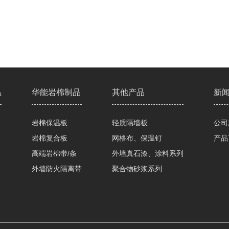
温
华能岩棉制品
其他产品
新
岩棉保温板
轻质隔墙板
公司
岩棉复合板
网格布、保温钉
产品
高端岩棉带/条
外墙真石漆、涂料系列
外墙防火隔离带
聚合物砂浆系列