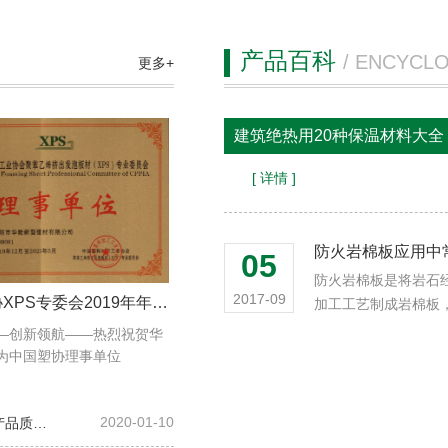
产品百科
/ ENCYCL
更多+
建筑绝热用20种保温材料大
[ 详情 ]
防火岩棉板应用中
05
防火岩棉板是将岩石
2017-09
中国塑协XPS专委会2019年年会暨技术发展研讨会
加工工艺制成岩棉板，
—创新领航——热烈祝贺华
为中国塑协理事单位
2020-01-10
领跑者